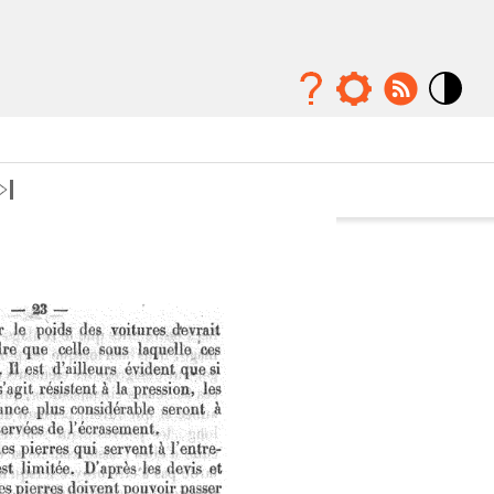
Mode
contraste
élévé