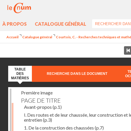
À PROPOS
CATALOGUE GÉNÉRAL
Accueil
Catalogue général
Courtois, C. - Recherches techniques et mathéma
TABLE
T
DES
RECHERCHE DANS LE DOCUMENT
OC
MATIÈRES
Première image
PAGE DE TITRE
Avant-propos
(p.1)
I. Des routes et de leur chaussée, leur construction et l
entretien
(p.3)
1. De la construction des chaussées
(p.7)