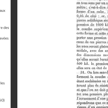
 aux
re des
pavées
 les
60)