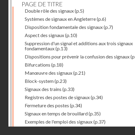
PAGE DE TITRE
Double rôle des signaux
(p.5)
Systèmes de signaux en Angleterre
(p.6)
Disposition fondamentale des signaux
(p.7)
Aspect des signaux
(p.10)
Suppression d'un signal et additions aux trois signaux
fondamentaux
(p.13)
Dispositions pour prévenir la confusion des signaux
(p
Bifurcations
(p.18)
Manœuvre des signaux
(p.21)
Block-system
(p.23)
Signaux des trains
(p.33)
Registres des postes de signaux
(p.34)
Fermeture des postes
(p.34)
Signaux en temps de brouillard
(p.35)
Exemples de l'emploi des signaux
(p.37)
Gare de Southampton
(p.38)
Droits réservés - CNAM