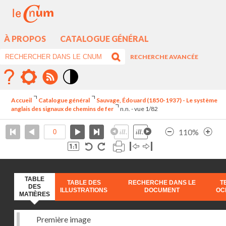
À PROPOS
CATALOGUE GÉNÉRAL
RECHERCHE AVANCÉE
Mode
contraste
Accueil
Catalogue général
Sauvage, Édouard (1850-1937) - Le système
élévé
anglais des signaux de chemins de fer
n.n. - vue 1/82
110%
TABLE
TABLE DES
RECHERCHE DANS LE
T
DES
ILLUSTRATIONS
DOCUMENT
OC
MATIÈRES
Première image