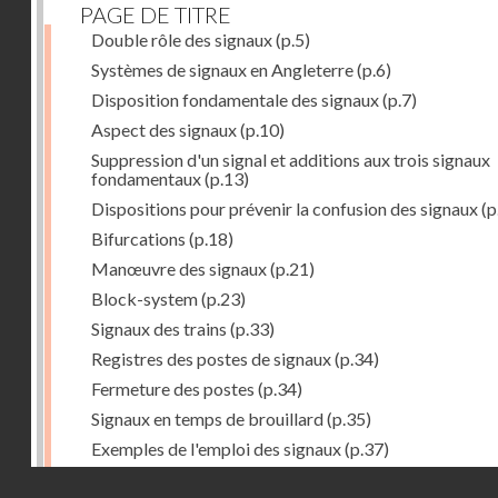
PAGE DE TITRE
Double rôle des signaux
(p.5)
Systèmes de signaux en Angleterre
(p.6)
Disposition fondamentale des signaux
(p.7)
Aspect des signaux
(p.10)
Suppression d'un signal et additions aux trois signaux
fondamentaux
(p.13)
Dispositions pour prévenir la confusion des signaux
(p
Bifurcations
(p.18)
Manœuvre des signaux
(p.21)
Block-system
(p.23)
Signaux des trains
(p.33)
Registres des postes de signaux
(p.34)
Fermeture des postes
(p.34)
Signaux en temps de brouillard
(p.35)
Exemples de l'emploi des signaux
(p.37)
Gare de Southampton
(p.38)
Droits réservés - CNAM