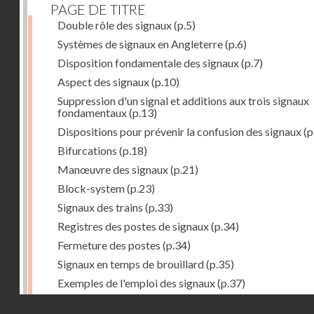
PAGE DE TITRE
Double rôle des signaux
(p.5)
Systèmes de signaux en Angleterre
(p.6)
Disposition fondamentale des signaux
(p.7)
Aspect des signaux
(p.10)
Suppression d'un signal et additions aux trois signaux
fondamentaux
(p.13)
Dispositions pour prévenir la confusion des signaux
(p
Bifurcations
(p.18)
Manœuvre des signaux
(p.21)
Block-system
(p.23)
Signaux des trains
(p.33)
Registres des postes de signaux
(p.34)
Fermeture des postes
(p.34)
Signaux en temps de brouillard
(p.35)
Exemples de l'emploi des signaux
(p.37)
Gare de Southampton
(p.38)
Droits réservés - CNAM