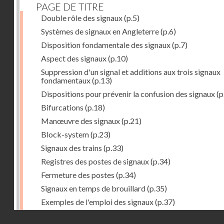
PAGE DE TITRE
Double rôle des signaux
(p.5)
Systèmes de signaux en Angleterre
(p.6)
Disposition fondamentale des signaux
(p.7)
Aspect des signaux
(p.10)
Suppression d'un signal et additions aux trois signaux
fondamentaux
(p.13)
Dispositions pour prévenir la confusion des signaux
(p
Bifurcations
(p.18)
Manœuvre des signaux
(p.21)
Block-system
(p.23)
Signaux des trains
(p.33)
Registres des postes de signaux
(p.34)
Fermeture des postes
(p.34)
Signaux en temps de brouillard
(p.35)
Exemples de l'emploi des signaux
(p.37)
Gare de Southampton
(p.38)
Droits réservés - CNAM