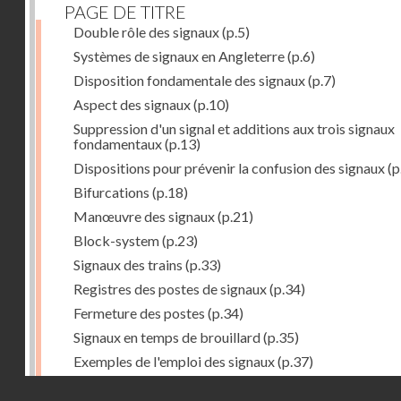
PAGE DE TITRE
Double rôle des signaux
(p.5)
Systèmes de signaux en Angleterre
(p.6)
Disposition fondamentale des signaux
(p.7)
Aspect des signaux
(p.10)
Suppression d'un signal et additions aux trois signaux
fondamentaux
(p.13)
Dispositions pour prévenir la confusion des signaux
(p
Bifurcations
(p.18)
Manœuvre des signaux
(p.21)
Block-system
(p.23)
Signaux des trains
(p.33)
Registres des postes de signaux
(p.34)
Fermeture des postes
(p.34)
Signaux en temps de brouillard
(p.35)
Exemples de l'emploi des signaux
(p.37)
Gare de Southampton
(p.38)
Droits réservés - CNAM