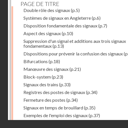
PAGE DE TITRE
Double rôle des signaux
(p.5)
Systèmes de signaux en Angleterre
(p.6)
Disposition fondamentale des signaux
(p.7)
Aspect des signaux
(p.10)
Suppression d'un signal et additions aux trois signaux
fondamentaux
(p.13)
Dispositions pour prévenir la confusion des signaux
(p
Bifurcations
(p.18)
Manœuvre des signaux
(p.21)
Block-system
(p.23)
Signaux des trains
(p.33)
Registres des postes de signaux
(p.34)
Fermeture des postes
(p.34)
Signaux en temps de brouillard
(p.35)
Exemples de l'emploi des signaux
(p.37)
Gare de Southampton
(p.38)
Droits réservés - CNAM