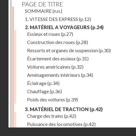
PAGE DE TITRE
SOMMAIRE
(n.n.)
1. VITESSE DES EXPRESS
(p.12)
2. MATÉRIEL A VOYAGEURS
(p.24)
Essieux et roues
(p.27)
Construction des roues
(p.28)
Ressorts et organes de suspension
(p.30)
Écartement des essieux
(p.31)
Voitures américaines
(p.32)
Aménagements intérieurs
(p.34)
Éclairage
(p.34)
Chauffage
(p.36)
Poids des voitures
(p.39)
3. MATÉRIEL DE TRACTION
(p.42)
Charge des trains
(p.42)
Puissance des locomotives
(p.42)
Droits réservés - CNAM
Tenders
(p.49)