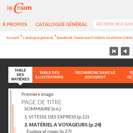
À PROPOS
CATALOGUE GÉNÉRAL
Accueil
Catalogue général
Banderali, David Jean Frédéric Sosthène (1836-1
TABLE
TABLE DES
RECHERCHE DANS LE
T
DES
ILLUSTRATIONS
DOCUMENT
OC
MATIÈRES
Première image
PAGE DE TITRE
SOMMAIRE
(n.n.)
1. VITESSE DES EXPRESS
(p.12)
2. MATÉRIEL A VOYAGEURS
(p.24)
Essieux et roues
(p.27)