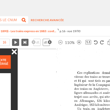
RECHERCHE AVANCÉE
890) - Les trains express en 1883 : conf...
p.16 - vue 19/93
110%
EXTE
ÉRISÉ