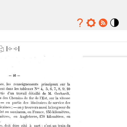
Mode
contraste
élévé