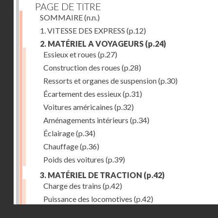
PAGE DE TITRE
SOMMAIRE
(n.n.)
1. VITESSE DES EXPRESS
(p.12)
2. MATÉRIEL A VOYAGEURS
(p.24)
Essieux et roues
(p.27)
Construction des roues
(p.28)
Ressorts et organes de suspension
(p.30)
Écartement des essieux
(p.31)
Voitures américaines
(p.32)
Aménagements intérieurs
(p.34)
Éclairage
(p.34)
Chauffage
(p.36)
Poids des voitures
(p.39)
3. MATÉRIEL DE TRACTION
(p.42)
Charge des trains
(p.42)
Puissance des locomotives
(p.42)
Droits réservés - CNAM
Tenders
(p.49)