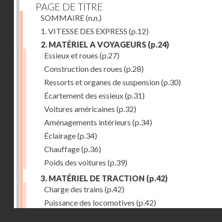
PAGE DE TITRE
SOMMAIRE
(n.n.)
1. VITESSE DES EXPRESS
(p.12)
2. MATÉRIEL A VOYAGEURS
(p.24)
Essieux et roues
(p.27)
Construction des roues
(p.28)
Ressorts et organes de suspension
(p.30)
Écartement des essieux
(p.31)
Voitures américaines
(p.32)
Aménagements intérieurs
(p.34)
Éclairage
(p.34)
Chauffage
(p.36)
Poids des voitures
(p.39)
3. MATÉRIEL DE TRACTION
(p.42)
Charge des trains
(p.42)
Puissance des locomotives
(p.42)
Droits réservés - CNAM
Tenders
(p.49)