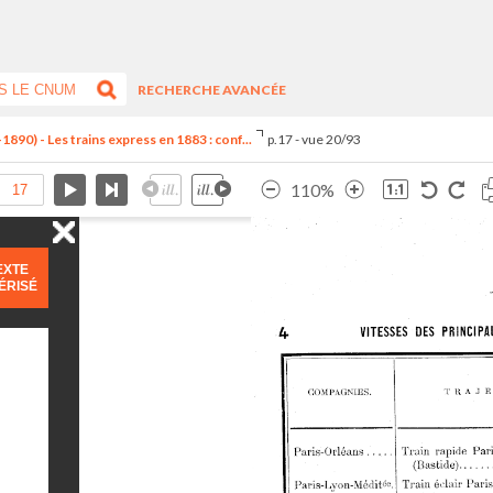
RECHERCHE AVANCÉE
890) - Les trains express en 1883 : conf...
p.17 - vue 20/93
110%
EXTE
ÉRISÉ