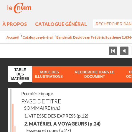
À PROPOS
CATALOGUE GÉNÉRAL
Accueil
Catalogue général
Banderali, David Jean Frédéric Sosthène (1836-1
TABLE
TABLE DES
RECHERCHE DANS LE
T
DES
ILLUSTRATIONS
DOCUMENT
OC
MATIÈRES
Première image
PAGE DE TITRE
SOMMAIRE
(n.n.)
1. VITESSE DES EXPRESS
(p.12)
2. MATÉRIEL A VOYAGEURS
(p.24)
Essieux et roues
(p.27)