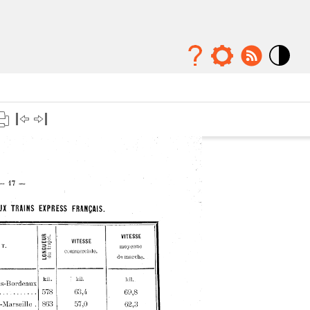
Mode
contraste
élévé