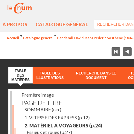
À PROPOS
CATALOGUE GÉNÉRAL
Accueil
Catalogue général
Banderali, David Jean Frédéric Sosthène (1836-1
TABLE
TABLE DES
RECHERCHE DANS LE
T
DES
ILLUSTRATIONS
DOCUMENT
OC
MATIÈRES
Première image
PAGE DE TITRE
SOMMAIRE
(n.n.)
1. VITESSE DES EXPRESS
(p.12)
2. MATÉRIEL A VOYAGEURS
(p.24)
Essieux et roues
(p.27)