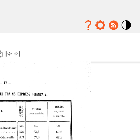
Mode
contraste
élévé