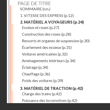
PAGE DE TITRE
SOMMAIRE
(n.n.)
1. VITESSE DES EXPRESS
(p.12)
2. MATÉRIEL A VOYAGEURS
(p.24)
Essieux et roues
(p.27)
Construction des roues
(p.28)
Ressorts et organes de suspension
(p.30)
Écartement des essieux
(p.31)
Voitures américaines
(p.32)
Aménagements intérieurs
(p.34)
Éclairage
(p.34)
Chauffage
(p.36)
Poids des voitures
(p.39)
3. MATÉRIEL DE TRACTION
(p.42)
Charge des trains
(p.42)
Puissance des locomotives
(p.42)
Droits réservés - CNAM
Tenders
(p.49)