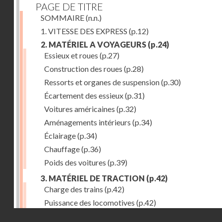
PAGE DE TITRE
SOMMAIRE
(n.n.)
1. VITESSE DES EXPRESS
(p.12)
2. MATÉRIEL A VOYAGEURS
(p.24)
Essieux et roues
(p.27)
Construction des roues
(p.28)
Ressorts et organes de suspension
(p.30)
Écartement des essieux
(p.31)
Voitures américaines
(p.32)
Aménagements intérieurs
(p.34)
Éclairage
(p.34)
Chauffage
(p.36)
Poids des voitures
(p.39)
3. MATÉRIEL DE TRACTION
(p.42)
Charge des trains
(p.42)
Puissance des locomotives
(p.42)
Droits réservés - CNAM
Tenders
(p.49)