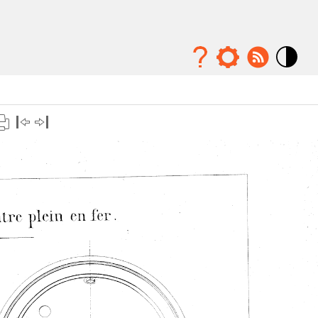
Mode
contraste
élévé