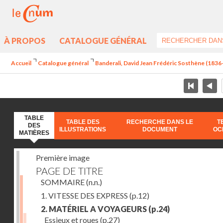
À PROPOS
CATALOGUE GÉNÉRAL
Accueil
Catalogue général
Banderali, David Jean Frédéric Sosthène (1836-1
TABLE
TABLE DES
RECHERCHE DANS LE
T
DES
ILLUSTRATIONS
DOCUMENT
OC
MATIÈRES
Première image
PAGE DE TITRE
SOMMAIRE
(n.n.)
1. VITESSE DES EXPRESS
(p.12)
2. MATÉRIEL A VOYAGEURS
(p.24)
Essieux et roues
(p.27)