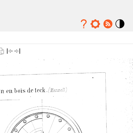
Mode
contraste
élévé