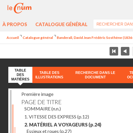
À PROPOS
CATALOGUE GÉNÉRAL
Accueil
Catalogue général
Banderali, David Jean Frédéric Sosthène (1836-1
TABLE
TABLE DES
RECHERCHE DANS LE
T
DES
ILLUSTRATIONS
DOCUMENT
OC
MATIÈRES
Première image
PAGE DE TITRE
SOMMAIRE
(n.n.)
1. VITESSE DES EXPRESS
(p.12)
2. MATÉRIEL A VOYAGEURS
(p.24)
Essieux et roues
(p.27)