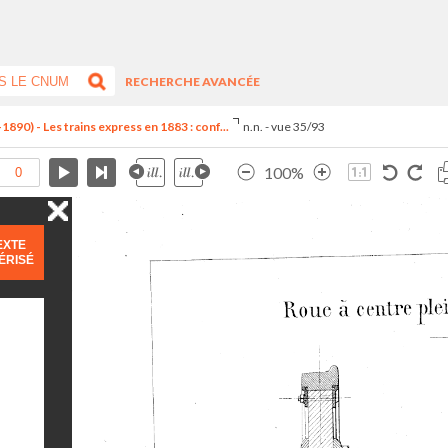
RECHERCHE AVANCÉE
890) - Les trains express en 1883 : conf...
n.n. - vue 35/93
100%
EXTE
ÉRISÉ