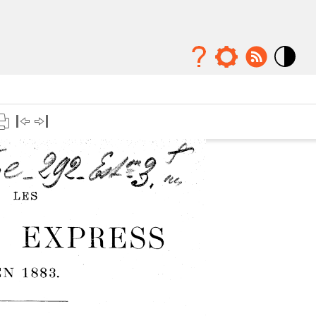
Mode
contraste
élévé