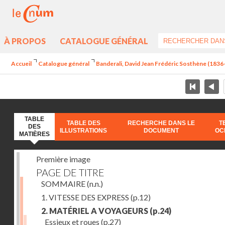
À PROPOS
CATALOGUE GÉNÉRAL
Accueil
Catalogue général
Banderali, David Jean Frédéric Sosthène (1836-1
TABLE
TABLE DES
RECHERCHE DANS LE
T
DES
ILLUSTRATIONS
DOCUMENT
OC
MATIÈRES
Première image
PAGE DE TITRE
SOMMAIRE
(n.n.)
1. VITESSE DES EXPRESS
(p.12)
2. MATÉRIEL A VOYAGEURS
(p.24)
Essieux et roues
(p.27)