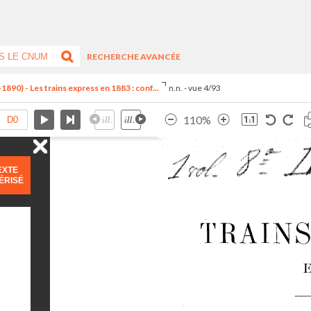
RECHERCHE AVANCÉE
890) - Les trains express en 1883 : conf...
n.n. - vue 4/93
110%
EXTE
ÉRISÉ