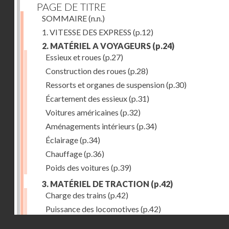
PAGE DE TITRE
SOMMAIRE
(n.n.)
1. VITESSE DES EXPRESS
(p.12)
2. MATÉRIEL A VOYAGEURS
(p.24)
Essieux et roues
(p.27)
Construction des roues
(p.28)
Ressorts et organes de suspension
(p.30)
Écartement des essieux
(p.31)
Voitures américaines
(p.32)
Aménagements intérieurs
(p.34)
Éclairage
(p.34)
Chauffage
(p.36)
Poids des voitures
(p.39)
3. MATÉRIEL DE TRACTION
(p.42)
Charge des trains
(p.42)
Puissance des locomotives
(p.42)
Droits réservés - CNAM
Tenders
(p.49)