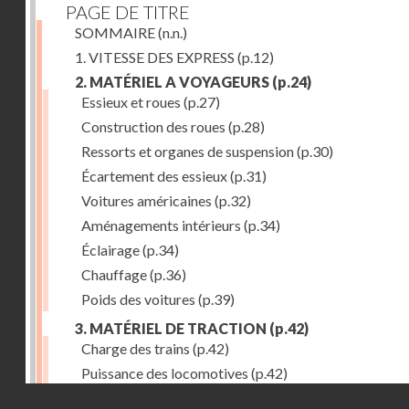
PAGE DE TITRE
SOMMAIRE
(n.n.)
1. VITESSE DES EXPRESS
(p.12)
2. MATÉRIEL A VOYAGEURS
(p.24)
Essieux et roues
(p.27)
Construction des roues
(p.28)
Ressorts et organes de suspension
(p.30)
Écartement des essieux
(p.31)
Voitures américaines
(p.32)
Aménagements intérieurs
(p.34)
Éclairage
(p.34)
Chauffage
(p.36)
Poids des voitures
(p.39)
3. MATÉRIEL DE TRACTION
(p.42)
Charge des trains
(p.42)
Puissance des locomotives
(p.42)
Droits réservés - CNAM
Tenders
(p.49)