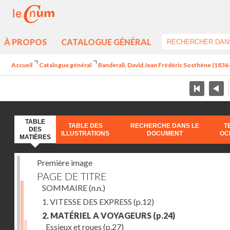
À PROPOS
CATALOGUE GÉNÉRAL
Accueil
Catalogue général
Banderali, David Jean Frédéric Sosthène (1836-1
TABLE
TABLE DES
RECHERCHE DANS LE
T
DES
ILLUSTRATIONS
DOCUMENT
OC
MATIÈRES
Première image
PAGE DE TITRE
SOMMAIRE
(n.n.)
1. VITESSE DES EXPRESS
(p.12)
2. MATÉRIEL A VOYAGEURS
(p.24)
Essieux et roues
(p.27)