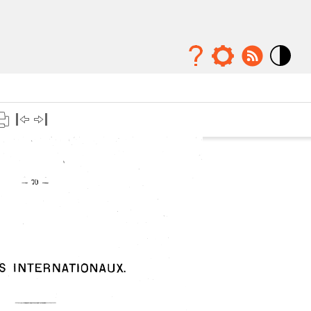
Mode
contraste
élévé