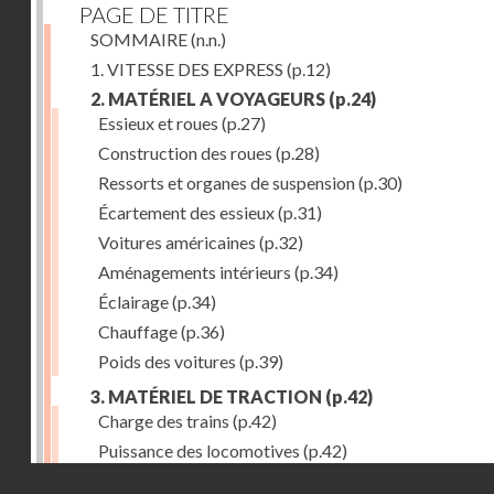
PAGE DE TITRE
SOMMAIRE
(n.n.)
1. VITESSE DES EXPRESS
(p.12)
2. MATÉRIEL A VOYAGEURS
(p.24)
Essieux et roues
(p.27)
Construction des roues
(p.28)
Ressorts et organes de suspension
(p.30)
Écartement des essieux
(p.31)
Voitures américaines
(p.32)
Aménagements intérieurs
(p.34)
Éclairage
(p.34)
Chauffage
(p.36)
Poids des voitures
(p.39)
3. MATÉRIEL DE TRACTION
(p.42)
Charge des trains
(p.42)
Puissance des locomotives
(p.42)
Droits réservés - CNAM
Tenders
(p.49)