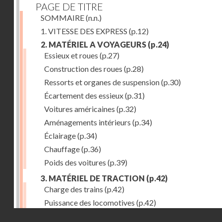
PAGE DE TITRE
SOMMAIRE
(n.n.)
1. VITESSE DES EXPRESS
(p.12)
2. MATÉRIEL A VOYAGEURS
(p.24)
Essieux et roues
(p.27)
Construction des roues
(p.28)
Ressorts et organes de suspension
(p.30)
Écartement des essieux
(p.31)
Voitures américaines
(p.32)
Aménagements intérieurs
(p.34)
Éclairage
(p.34)
Chauffage
(p.36)
Poids des voitures
(p.39)
3. MATÉRIEL DE TRACTION
(p.42)
Charge des trains
(p.42)
Puissance des locomotives
(p.42)
Droits réservés - CNAM
Tenders
(p.49)