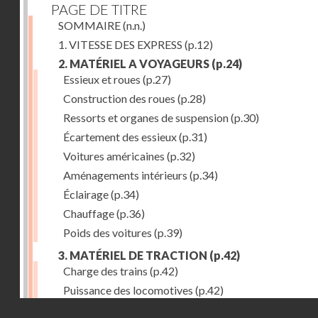
PAGE DE TITRE
SOMMAIRE
(n.n.)
1. VITESSE DES EXPRESS
(p.12)
2. MATÉRIEL A VOYAGEURS
(p.24)
Essieux et roues
(p.27)
Construction des roues
(p.28)
Ressorts et organes de suspension
(p.30)
Écartement des essieux
(p.31)
Voitures américaines
(p.32)
Aménagements intérieurs
(p.34)
Éclairage
(p.34)
Chauffage
(p.36)
Poids des voitures
(p.39)
3. MATÉRIEL DE TRACTION
(p.42)
Charge des trains
(p.42)
Puissance des locomotives
(p.42)
Droits réservés - CNAM
Tenders
(p.49)