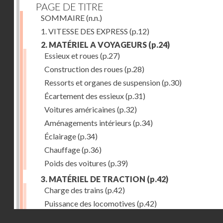
PAGE DE TITRE
SOMMAIRE
(n.n.)
1. VITESSE DES EXPRESS
(p.12)
2. MATÉRIEL A VOYAGEURS
(p.24)
Essieux et roues
(p.27)
Construction des roues
(p.28)
Ressorts et organes de suspension
(p.30)
Écartement des essieux
(p.31)
Voitures américaines
(p.32)
Aménagements intérieurs
(p.34)
Éclairage
(p.34)
Chauffage
(p.36)
Poids des voitures
(p.39)
3. MATÉRIEL DE TRACTION
(p.42)
Charge des trains
(p.42)
Puissance des locomotives
(p.42)
Droits réservés - CNAM
Tenders
(p.49)