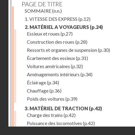
PAGE DE TITRE
SOMMAIRE
(n.n.)
1. VITESSE DES EXPRESS
(p.12)
2. MATÉRIEL A VOYAGEURS
(p.24)
Essieux et roues
(p.27)
Construction des roues
(p.28)
Ressorts et organes de suspension
(p.30)
Écartement des essieux
(p.31)
Voitures américaines
(p.32)
Aménagements intérieurs
(p.34)
Éclairage
(p.34)
Chauffage
(p.36)
Poids des voitures
(p.39)
3. MATÉRIEL DE TRACTION
(p.42)
Charge des trains
(p.42)
Puissance des locomotives
(p.42)
Droits réservés - CNAM
Tenders
(p.49)