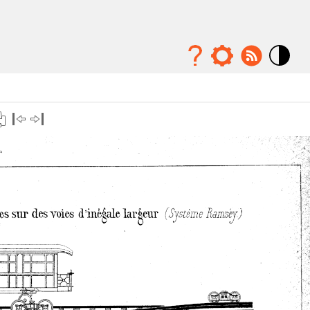
Mode
contraste
élévé