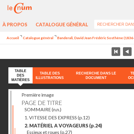
À PROPOS
CATALOGUE GÉNÉRAL
Accueil
Catalogue général
Banderali, David Jean Frédéric Sosthène (1836-1
TABLE
TABLE DES
RECHERCHE DANS LE
T
DES
ILLUSTRATIONS
DOCUMENT
OC
MATIÈRES
Première image
PAGE DE TITRE
SOMMAIRE
(n.n.)
1. VITESSE DES EXPRESS
(p.12)
2. MATÉRIEL A VOYAGEURS
(p.24)
Essieux et roues
(p.27)