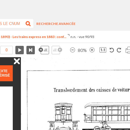
RECHERCHE AVANCÉE
890) - Les trains express en 1883 : conf...
n.n. - vue 90/93
80%
EXTE
ÉRISÉ