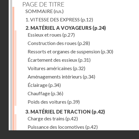
PAGE DE TITRE
SOMMAIRE
(n.n.)
1. VITESSE DES EXPRESS
(p.12)
2. MATÉRIEL A VOYAGEURS
(p.24)
Essieux et roues
(p.27)
Construction des roues
(p.28)
Ressorts et organes de suspension
(p.30)
Écartement des essieux
(p.31)
Voitures américaines
(p.32)
Aménagements intérieurs
(p.34)
Éclairage
(p.34)
Chauffage
(p.36)
Poids des voitures
(p.39)
3. MATÉRIEL DE TRACTION
(p.42)
Charge des trains
(p.42)
Puissance des locomotives
(p.42)
Droits réservés - CNAM
Tenders
(p.49)