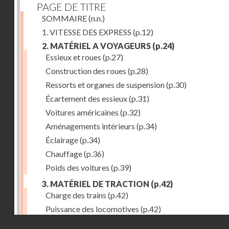
PAGE DE TITRE
SOMMAIRE
(n.n.)
1. VITESSE DES EXPRESS
(p.12)
2. MATÉRIEL A VOYAGEURS
(p.24)
Essieux et roues
(p.27)
Construction des roues
(p.28)
Ressorts et organes de suspension
(p.30)
Écartement des essieux
(p.31)
Voitures américaines
(p.32)
Aménagements intérieurs
(p.34)
Éclairage
(p.34)
Chauffage
(p.36)
Poids des voitures
(p.39)
3. MATÉRIEL DE TRACTION
(p.42)
Charge des trains
(p.42)
Puissance des locomotives
(p.42)
Droits réservés - CNAM
Tenders
(p.49)