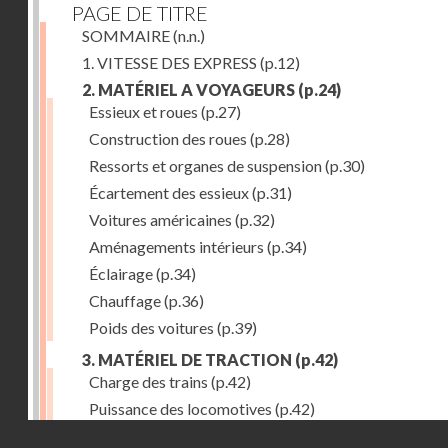
PAGE DE TITRE
SOMMAIRE
(n.n.)
1. VITESSE DES EXPRESS
(p.12)
2. MATÉRIEL A VOYAGEURS
(p.24)
Essieux et roues
(p.27)
Construction des roues
(p.28)
Ressorts et organes de suspension
(p.30)
Écartement des essieux
(p.31)
Voitures américaines
(p.32)
Aménagements intérieurs
(p.34)
Éclairage
(p.34)
Chauffage
(p.36)
Poids des voitures
(p.39)
3. MATÉRIEL DE TRACTION
(p.42)
Charge des trains
(p.42)
Puissance des locomotives
(p.42)
Droits réservés - CNAM
Tenders
(p.49)