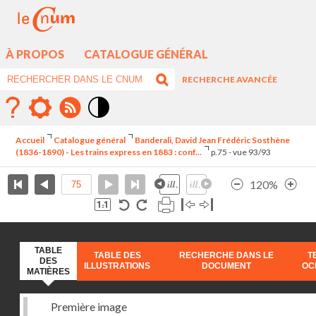
À PROPOS
CATALOGUE GÉNÉRAL
RECHERCHE AVANCÉE
Mode
contraste
Accueil
Catalogue général
Banderali, David Jean Frédéric Sosthène
élévé
(1836-1890) - Les trains express en 1883 : conf...
p.75 - vue 93/93
120%
TABLE
TABLE DES
RECHERCHE DANS LE
T
DES
ILLUSTRATIONS
DOCUMENT
OC
MATIÈRES
Première image