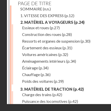
PAGE DE TITRE
SOMMAIRE
(n.n.)
1. VITESSE DES EXPRESS
(p.12)
2. MATÉRIEL A VOYAGEURS
(p.24)
Essieux et roues
(p.27)
Construction des roues
(p.28)
Ressorts et organes de suspension
(p.30)
Écartement des essieux
(p.31)
Voitures américaines
(p.32)
Aménagements intérieurs
(p.34)
Éclairage
(p.34)
Chauffage
(p.36)
Poids des voitures
(p.39)
3. MATÉRIEL DE TRACTION
(p.42)
Charge des trains
(p.42)
Puissance des locomotives
(p.42)
Droits réservés - CNAM
Tenders
(p.49)