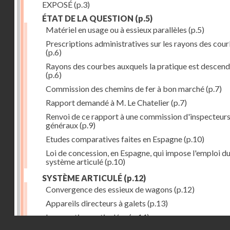
EXPOSÉ
(p.3)
ÉTAT DE LA QUESTION
(p.5)
Matériel en usage ou à essieux parallèles
(p.5)
Prescriptions administratives sur les rayons des cou
(p.6)
Rayons des courbes auxquels la pratique est descen
(p.6)
Commission des chemins de fer à bon marché
(p.7)
Rapport demandé à M. Le Chatelier
(p.7)
Renvoi de ce rapport à une commission d'inspecteur
généraux
(p.9)
Etudes comparatives faites en Espagne
(p.10)
Loi de concession, en Espagne, qui impose l'emploi d
système articulé
(p.10)
SYSTÈME ARTICULÉ
(p.12)
Convergence des essieux de wagons
(p.12)
Appareils directeurs à galets
(p.13)
Locomotives articulées
(p.14)
Droits réservés - CNAM