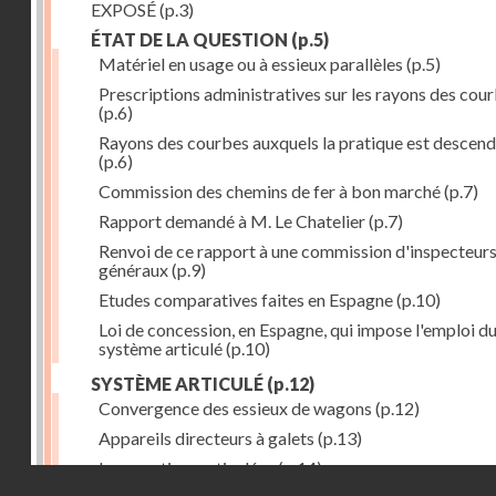
EXPOSÉ
(p.3)
ÉTAT DE LA QUESTION
(p.5)
Matériel en usage ou à essieux parallèles
(p.5)
Prescriptions administratives sur les rayons des cou
(p.6)
Rayons des courbes auxquels la pratique est descen
(p.6)
Commission des chemins de fer à bon marché
(p.7)
Rapport demandé à M. Le Chatelier
(p.7)
Renvoi de ce rapport à une commission d'inspecteur
généraux
(p.9)
Etudes comparatives faites en Espagne
(p.10)
Loi de concession, en Espagne, qui impose l'emploi d
système articulé
(p.10)
SYSTÈME ARTICULÉ
(p.12)
Convergence des essieux de wagons
(p.12)
Appareils directeurs à galets
(p.13)
Locomotives articulées
(p.14)
Droits réservés - CNAM