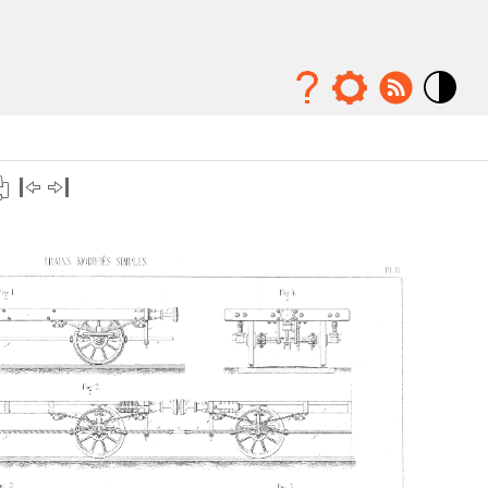
Mode
contraste
élévé