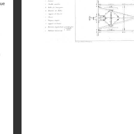
due
s
u