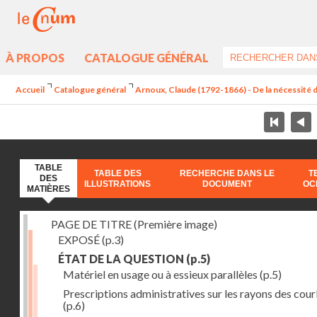
À PROPOS
CATALOGUE GÉNÉRAL
Accueil
Catalogue général
Arnoux, Claude (1792-1866) - De la nécessité d
TABLE
TABLE DES
RECHERCHE DANS LE
T
DES
ILLUSTRATIONS
DOCUMENT
OC
MATIÈRES
PAGE DE TITRE (Première image)
EXPOSÉ
(p.3)
ÉTAT DE LA QUESTION
(p.5)
Matériel en usage ou à essieux parallèles
(p.5)
Prescriptions administratives sur les rayons des cou
(p.6)