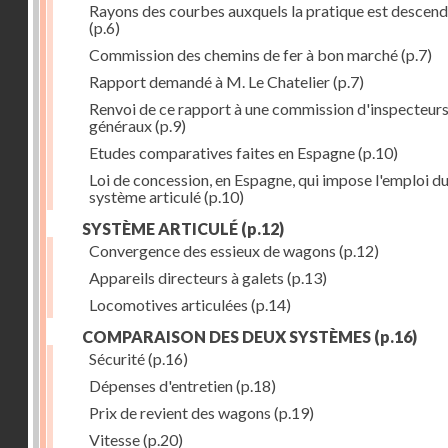
Rayons des courbes auxquels la pratique est descen
(p.6)
Commission des chemins de fer à bon marché
(p.7)
Rapport demandé à M. Le Chatelier
(p.7)
Renvoi de ce rapport à une commission d'inspecteur
généraux
(p.9)
Etudes comparatives faites en Espagne
(p.10)
Loi de concession, en Espagne, qui impose l'emploi d
système articulé
(p.10)
SYSTÈME ARTICULÉ
(p.12)
Convergence des essieux de wagons
(p.12)
Appareils directeurs à galets
(p.13)
Locomotives articulées
(p.14)
COMPARAISON DES DEUX SYSTÈMES
(p.16)
Sécurité
(p.16)
Dépenses d'entretien
(p.18)
Prix de revient des wagons
(p.19)
Vitesse
(p.20)