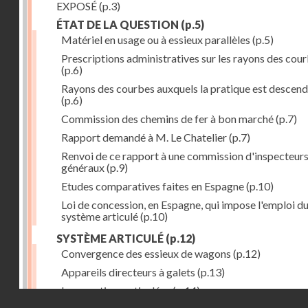
EXPOSÉ
(p.3)
ÉTAT DE LA QUESTION
(p.5)
Matériel en usage ou à essieux parallèles
(p.5)
Prescriptions administratives sur les rayons des cou
(p.6)
Rayons des courbes auxquels la pratique est descen
(p.6)
Commission des chemins de fer à bon marché
(p.7)
Rapport demandé à M. Le Chatelier
(p.7)
Renvoi de ce rapport à une commission d'inspecteur
généraux
(p.9)
Etudes comparatives faites en Espagne
(p.10)
Loi de concession, en Espagne, qui impose l'emploi d
système articulé
(p.10)
SYSTÈME ARTICULÉ
(p.12)
Convergence des essieux de wagons
(p.12)
Appareils directeurs à galets
(p.13)
Locomotives articulées
(p.14)
Droits réservés - CNAM