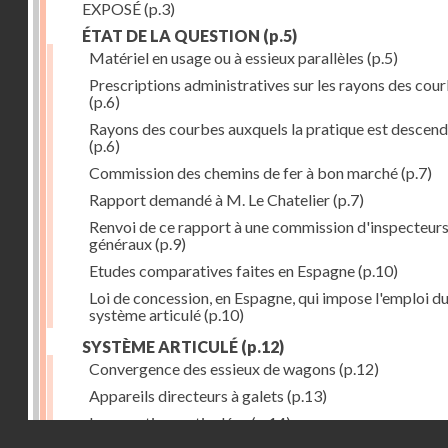
EXPOSÉ
(p.3)
ÉTAT DE LA QUESTION
(p.5)
Matériel en usage ou à essieux parallèles
(p.5)
Prescriptions administratives sur les rayons des cou
(p.6)
Rayons des courbes auxquels la pratique est descen
(p.6)
Commission des chemins de fer à bon marché
(p.7)
Rapport demandé à M. Le Chatelier
(p.7)
Renvoi de ce rapport à une commission d'inspecteur
généraux
(p.9)
Etudes comparatives faites en Espagne
(p.10)
Loi de concession, en Espagne, qui impose l'emploi d
système articulé
(p.10)
SYSTÈME ARTICULÉ
(p.12)
Convergence des essieux de wagons
(p.12)
Appareils directeurs à galets
(p.13)
Locomotives articulées
(p.14)
Droits réservés - CNAM