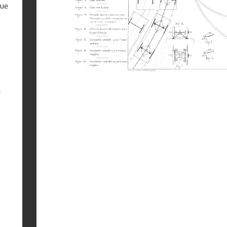
due
s
u