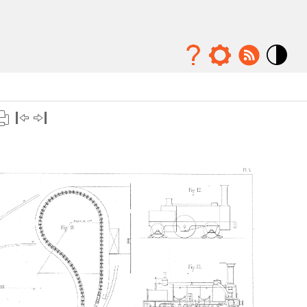
Mode
contraste
élévé