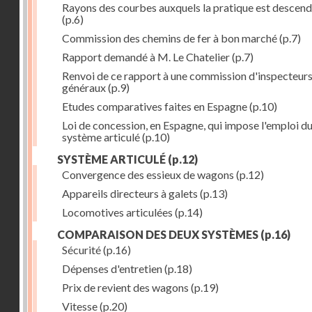
Rayons des courbes auxquels la pratique est descen
(p.6)
Commission des chemins de fer à bon marché
(p.7)
Rapport demandé à M. Le Chatelier
(p.7)
Renvoi de ce rapport à une commission d'inspecteur
généraux
(p.9)
Etudes comparatives faites en Espagne
(p.10)
Loi de concession, en Espagne, qui impose l'emploi d
système articulé
(p.10)
SYSTÈME ARTICULÉ
(p.12)
Convergence des essieux de wagons
(p.12)
Appareils directeurs à galets
(p.13)
Locomotives articulées
(p.14)
COMPARAISON DES DEUX SYSTÈMES
(p.16)
Sécurité
(p.16)
Dépenses d'entretien
(p.18)
Prix de revient des wagons
(p.19)
Vitesse
(p.20)