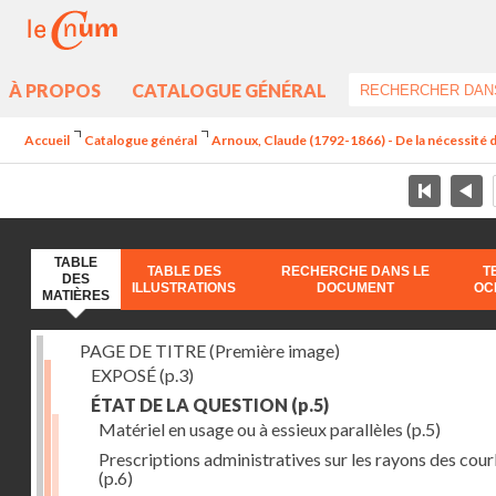
À PROPOS
CATALOGUE GÉNÉRAL
Accueil
Catalogue général
Arnoux, Claude (1792-1866) - De la nécessité d
TABLE
TABLE DES
RECHERCHE DANS LE
T
DES
ILLUSTRATIONS
DOCUMENT
OC
MATIÈRES
PAGE DE TITRE (Première image)
EXPOSÉ
(p.3)
ÉTAT DE LA QUESTION
(p.5)
Matériel en usage ou à essieux parallèles
(p.5)
Prescriptions administratives sur les rayons des cou
(p.6)