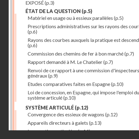
EXPOSÉ
(p.3)
ÉTAT DE LA QUESTION
(p.5)
Matériel en usage ou à essieux parallèles
(p.5)
Prescriptions administratives sur les rayons des cou
(p.6)
Rayons des courbes auxquels la pratique est descen
(p.6)
Commission des chemins de fer à bon marché
(p.7)
Rapport demandé à M. Le Chatelier
(p.7)
Renvoi de ce rapport à une commission d'inspecteur
généraux
(p.9)
Etudes comparatives faites en Espagne
(p.10)
Loi de concession, en Espagne, qui impose l'emploi d
système articulé
(p.10)
SYSTÈME ARTICULÉ
(p.12)
Convergence des essieux de wagons
(p.12)
Appareils directeurs à galets
(p.13)
Locomotives articulées
(p.14)
Droits réservés - CNAM