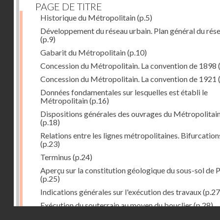
PAGE DE TITRE
Historique du Métropolitain
(p.5)
Développement du réseau urbain. Plan général du rés
(p.9)
Gabarit du Métropolitain
(p.10)
Concession du Métropolitain. La convention de 1898
Concession du Métropolitain. La convention de 1921
Données fondamentales sur lesquelles est établi le
Métropolitain
(p.16)
Dispositions générales des ouvrages du Métropolitai
(p.18)
Relations entre les lignes métropolitaines. Bifurcation
(p.23)
Terminus
(p.24)
Aperçu sur la constitution géologique du sous-sol de P
(p.25)
Indications générales sur l'exécution des travaux
(p.27
Exécution du souterrain au moyen du bouclier
(p.28)
Droits réservés - CNAM
Exécution du souterrain par la méthode des galeries