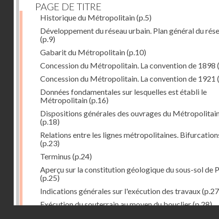
PAGE DE TITRE
Historique du Métropolitain
(p.5)
Développement du réseau urbain. Plan général du rés
(p.9)
Gabarit du Métropolitain
(p.10)
Concession du Métropolitain. La convention de 1898
Concession du Métropolitain. La convention de 1921
Données fondamentales sur lesquelles est établi le
Métropolitain
(p.16)
Dispositions générales des ouvrages du Métropolitai
(p.18)
Relations entre les lignes métropolitaines. Bifurcation
(p.23)
Terminus
(p.24)
Aperçu sur la constitution géologique du sous-sol de P
(p.25)
Indications générales sur l'exécution des travaux
(p.27
Exécution du souterrain au moyen du bouclier
(p.28)
Droits réservés - CNAM
Exécution du souterrain par la méthode des galeries