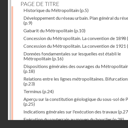
PAGE DE TITRE
Historique du Métropolitain
(p.5)
Développement du réseau urbain. Plan général du rés
(p.9)
Gabarit du Métropolitain
(p.10)
Concession du Métropolitain. La convention de 1898
Concession du Métropolitain. La convention de 1921
Données fondamentales sur lesquelles est établi le
Métropolitain
(p.16)
Dispositions générales des ouvrages du Métropolitai
(p.18)
Relations entre les lignes métropolitaines. Bifurcation
(p.23)
Terminus
(p.24)
Aperçu sur la constitution géologique du sous-sol de P
(p.25)
Indications générales sur l'exécution des travaux
(p.27
Exécution du souterrain au moyen du bouclier
(p.28)
Droits réservés - CNAM
Exécution du souterrain par la méthode des galeries