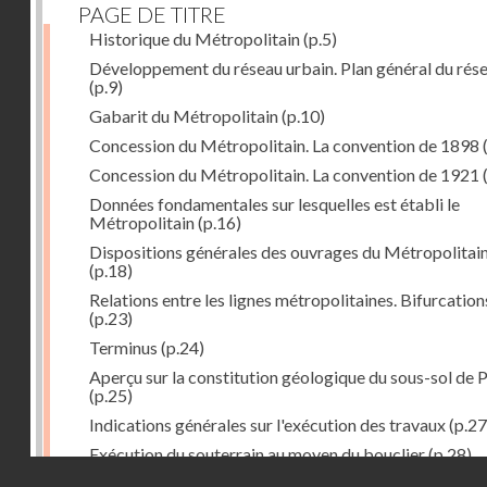
PAGE DE TITRE
Historique du Métropolitain
(p.5)
Développement du réseau urbain. Plan général du rés
(p.9)
Gabarit du Métropolitain
(p.10)
Concession du Métropolitain. La convention de 1898
Concession du Métropolitain. La convention de 1921
Données fondamentales sur lesquelles est établi le
Métropolitain
(p.16)
Dispositions générales des ouvrages du Métropolitai
(p.18)
Relations entre les lignes métropolitaines. Bifurcation
(p.23)
Terminus
(p.24)
Aperçu sur la constitution géologique du sous-sol de P
(p.25)
Indications générales sur l'exécution des travaux
(p.27
Exécution du souterrain au moyen du bouclier
(p.28)
Droits réservés - CNAM
Exécution du souterrain par la méthode des galeries