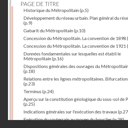
PAGE DE TITRE
Historique du Métropolitain
(p.5)
Développement du réseau urbain. Plan général du rés
(p.9)
Gabarit du Métropolitain
(p.10)
Concession du Métropolitain. La convention de 1898
Concession du Métropolitain. La convention de 1921
Données fondamentales sur lesquelles est établi le
Métropolitain
(p.16)
Dispositions générales des ouvrages du Métropolitai
(p.18)
Relations entre les lignes métropolitaines. Bifurcation
(p.23)
Terminus
(p.24)
Aperçu sur la constitution géologique du sous-sol de P
(p.25)
Indications générales sur l'exécution des travaux
(p.27
Exécution du souterrain au moyen du bouclier
(p.28)
Droits réservés - CNAM
Exécution du souterrain par la méthode des galeries