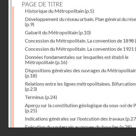
PAGE DE TITRE
Historique du Métropolitain
(p.5)
Développement du réseau urbain. Plan général du rés
(p.9)
Gabarit du Métropolitain
(p.10)
Concession du Métropolitain. La convention de 1898
Concession du Métropolitain. La convention de 1921
Données fondamentales sur lesquelles est établi le
Métropolitain
(p.16)
Dispositions générales des ouvrages du Métropolitai
(p.18)
Relations entre les lignes métropolitaines. Bifurcation
(p.23)
Terminus
(p.24)
Aperçu sur la constitution géologique du sous-sol de P
(p.25)
Indications générales sur l'exécution des travaux
(p.27
Exécution du souterrain au moyen du bouclier
(p.28)
Droits réservés - CNAM
Exécution du souterrain par la méthode des galeries