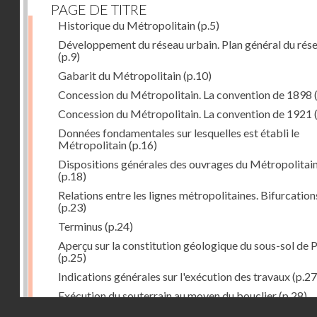
PAGE DE TITRE
Historique du Métropolitain
(p.5)
Développement du réseau urbain. Plan général du rés
(p.9)
Gabarit du Métropolitain
(p.10)
Concession du Métropolitain. La convention de 1898
Concession du Métropolitain. La convention de 1921
Données fondamentales sur lesquelles est établi le
Métropolitain
(p.16)
Dispositions générales des ouvrages du Métropolitai
(p.18)
Relations entre les lignes métropolitaines. Bifurcation
(p.23)
Terminus
(p.24)
Aperçu sur la constitution géologique du sous-sol de P
(p.25)
Indications générales sur l'exécution des travaux
(p.27
Exécution du souterrain au moyen du bouclier
(p.28)
Droits réservés - CNAM
Exécution du souterrain par la méthode des galeries