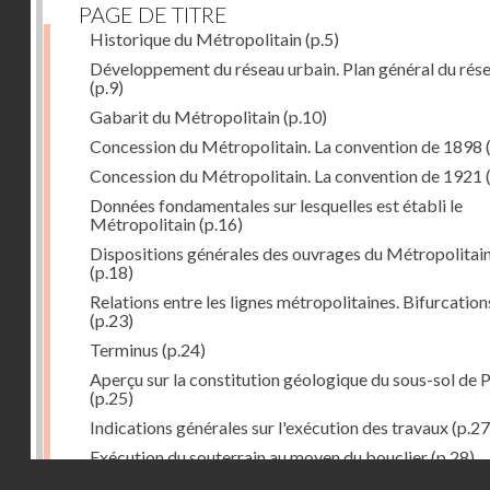
PAGE DE TITRE
Historique du Métropolitain
(p.5)
Développement du réseau urbain. Plan général du rés
(p.9)
Gabarit du Métropolitain
(p.10)
Concession du Métropolitain. La convention de 1898
Concession du Métropolitain. La convention de 1921
Données fondamentales sur lesquelles est établi le
Métropolitain
(p.16)
Dispositions générales des ouvrages du Métropolitai
(p.18)
Relations entre les lignes métropolitaines. Bifurcation
(p.23)
Terminus
(p.24)
Aperçu sur la constitution géologique du sous-sol de P
(p.25)
Indications générales sur l'exécution des travaux
(p.27
Exécution du souterrain au moyen du bouclier
(p.28)
Droits réservés - CNAM
Exécution du souterrain par la méthode des galeries