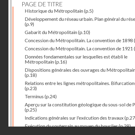
PAGE DE TITRE
Historique du Métropolitain
(p.5)
Développement du réseau urbain. Plan général du rés
(p.9)
Gabarit du Métropolitain
(p.10)
Concession du Métropolitain. La convention de 1898
Concession du Métropolitain. La convention de 1921
Données fondamentales sur lesquelles est établi le
Métropolitain
(p.16)
Dispositions générales des ouvrages du Métropolitai
(p.18)
Relations entre les lignes métropolitaines. Bifurcation
(p.23)
Terminus
(p.24)
Aperçu sur la constitution géologique du sous-sol de P
(p.25)
Indications générales sur l'exécution des travaux
(p.27
Exécution du souterrain au moyen du bouclier
(p.28)
Droits réservés - CNAM
Exécution du souterrain par la méthode des galeries