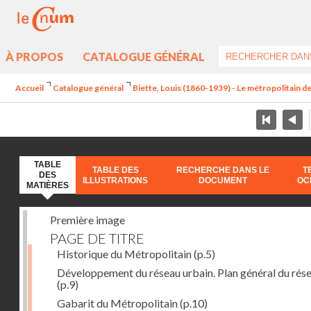
À PROPOS
CATALOGUE GÉNÉRAL
Accueil
Catalogue général
Biette, Louis (1860-1939) - Le métropolitain de
TABLE
TABLE DES
RECHERCHE DANS LE
T
DES
ILLUSTRATIONS
DOCUMENT
OC
MATIÈRES
Première image
PAGE DE TITRE
Historique du Métropolitain
(p.5)
Développement du réseau urbain. Plan général du rés
(p.9)
Gabarit du Métropolitain
(p.10)