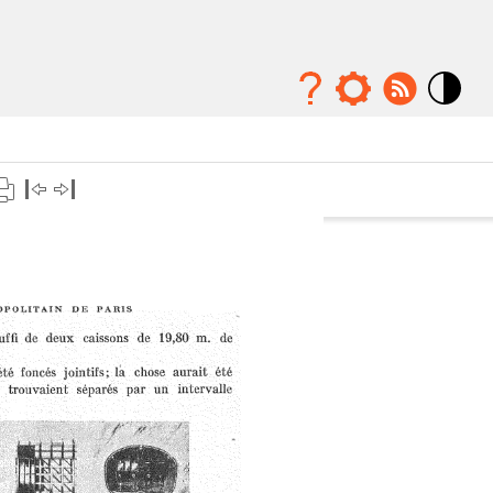
Mode
contraste
élévé