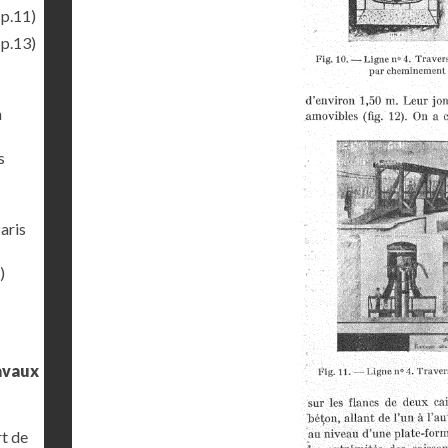
(p.11)
(p.13)
n
s
aris
)
ravaux
rt de