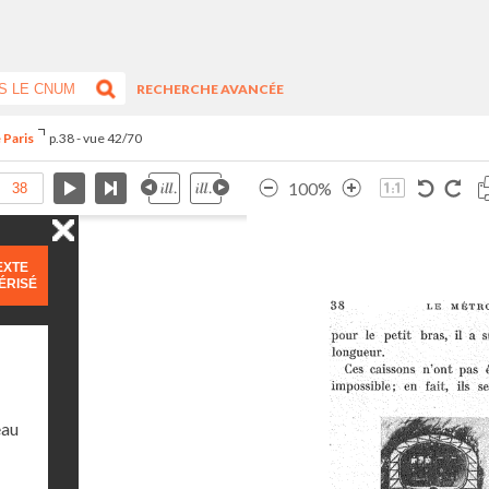
RECHERCHE AVANCÉE
 Paris
p.38 - vue 42/70
100%
EXTE
ÉRISÉ
eau