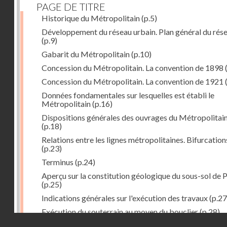
PAGE DE TITRE
Historique du Métropolitain
(p.5)
Développement du réseau urbain. Plan général du rés
(p.9)
Gabarit du Métropolitain
(p.10)
Concession du Métropolitain. La convention de 1898
Concession du Métropolitain. La convention de 1921
Données fondamentales sur lesquelles est établi le
Métropolitain
(p.16)
Dispositions générales des ouvrages du Métropolitai
(p.18)
Relations entre les lignes métropolitaines. Bifurcation
(p.23)
Terminus
(p.24)
Aperçu sur la constitution géologique du sous-sol de P
(p.25)
Indications générales sur l'exécution des travaux
(p.27
Exécution du souterrain au moyen du bouclier
(p.28)
Droits réservés - CNAM
Exécution du souterrain par la méthode des galeries