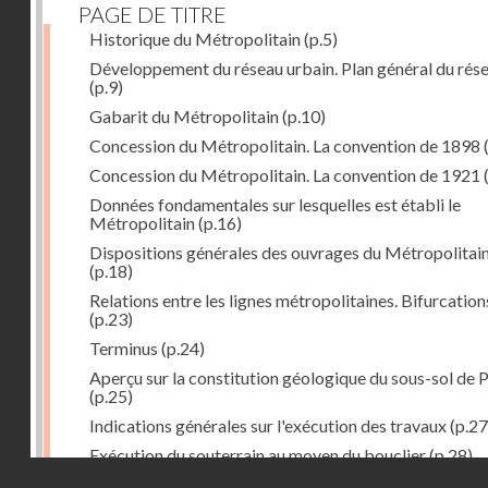
PAGE DE TITRE
Historique du Métropolitain
(p.5)
Développement du réseau urbain. Plan général du rés
(p.9)
Gabarit du Métropolitain
(p.10)
Concession du Métropolitain. La convention de 1898
Concession du Métropolitain. La convention de 1921
Données fondamentales sur lesquelles est établi le
Métropolitain
(p.16)
Dispositions générales des ouvrages du Métropolitai
(p.18)
Relations entre les lignes métropolitaines. Bifurcation
(p.23)
Terminus
(p.24)
Aperçu sur la constitution géologique du sous-sol de P
(p.25)
Indications générales sur l'exécution des travaux
(p.27
Exécution du souterrain au moyen du bouclier
(p.28)
Droits réservés - CNAM
Exécution du souterrain par la méthode des galeries